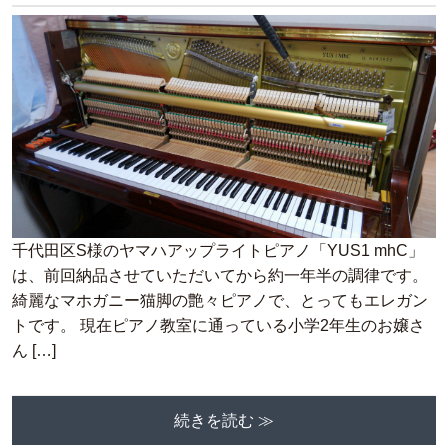
千代田区S様のヤマハアップライトピアノ「YUS1 mhC」
は、前回納品させていただいてから約一年半の調律です。
綺麗なマホガニー猫脚の艶々ピアノで、とってもエレガン
トです。 現在ピアノ教室に通っている小学2年生のお嬢さ
ん […]
続きを読む ≫