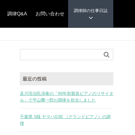
調律師の仕事日誌
調律Q&A
お問い合わせ

最近の投稿
及川浩治氏演奏の「99年前製造ピアノのリサイタ
ル」で平山響一郎が調律を担当しました
千葉県 S様 ヤマハG3E （グランドピアノ）の調
律