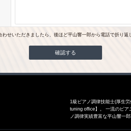
合わせいただきましたら、後ほど平山響一郎から電話で折り返
1級ピアノ調律技能士(厚生
tuning office】。 
ノ調律実績豊富な平山響一郎