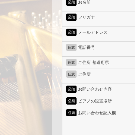
お名前
必須
フリガナ
必須
メールアドレス
必須
電話番号
任意
ご住所-都道府県
任意
ご住所
任意
お問い合わせ内容
必須
ピアノの設置場所
必須
お問い合わせ記入欄
必須