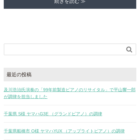
続きを読む ≫

最近の投稿
及川浩治氏演奏の「99年前製造ピアノのリサイタル」で平山響一郎
が調律を担当しました
千葉県 S様 ヤマハG3E （グランドピアノ）の調律
千葉県船橋市 O様 ヤマハYUX （アップライトピアノ）の調律