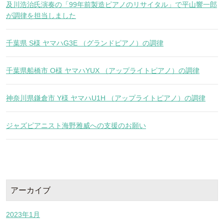
及川浩治氏演奏の「99年前製造ピアノのリサイタル」で平山響一郎
が調律を担当しました
千葉県 S様 ヤマハG3E （グランドピアノ）の調律
千葉県船橋市 O様 ヤマハYUX （アップライトピアノ）の調律
神奈川県鎌倉市 Y様 ヤマハU1H （アップライトピアノ）の調律
ジャズピアニスト海野雅威への支援のお願い
アーカイブ
2023年1月