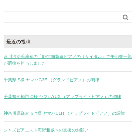

最近の投稿
及川浩治氏演奏の「99年前製造ピアノのリサイタル」で平山響一郎
が調律を担当しました
千葉県 S様 ヤマハG3E （グランドピアノ）の調律
千葉県船橋市 O様 ヤマハYUX （アップライトピアノ）の調律
神奈川県鎌倉市 Y様 ヤマハU1H （アップライトピアノ）の調律
ジャズピアニスト海野雅威への支援のお願い