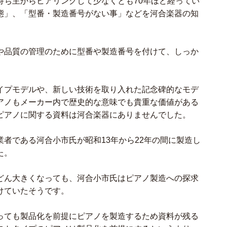
持ち主からヒアリングして少なくとも70年ほど経ってい
態」、「型番・製造番号がない事」などを河合楽器の知
や品質の管理のために型番や製造番号を付けて、しっか
イプモデルや、新しい技術を取り入れた記念碑的なモデ
アノもメーカー内で歴史的な意味でも貴重な価値がある
ピアノに関する資料は河合楽器にありませんでした。
者である河合小市氏が昭和13年から22年の間に製造し
た。
どん大きくなっても、河合小市氏はピアノ製造への探求
けていたそうです。
っても製品化を前提にピアノを製造するため資料が残る