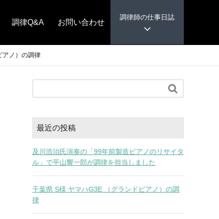
調律師の仕事日誌
調律Q&A
お問い合わせ
ドピアノ）の調律

最近の投稿
及川浩治氏演奏の「99年前製造ピアノのリサイタ
ル」で平山響一郎が調律を担当しました
千葉県 S様 ヤマハG3E （グランドピアノ）の調
律