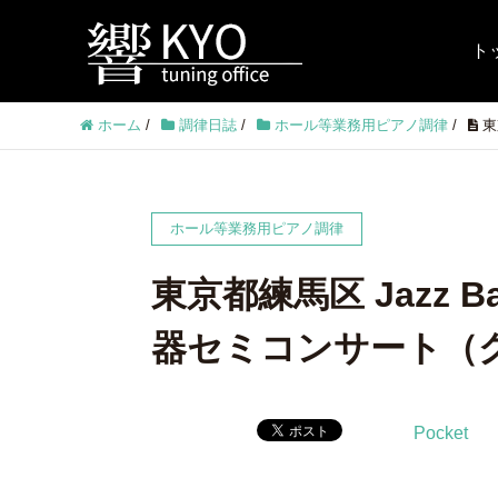
ト
ホーム
/
調律日誌
/
ホール等業務用ピアノ調律
/
東
ホール等業務用ピアノ調律
東京都練馬区 Jazz 
器セミコンサート（
Pocket