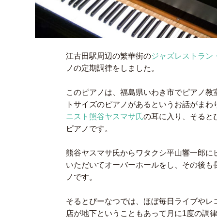
江古田駅周辺の繁華街の
ジャズレストラン
ノの定期調律をしました。
このピアノは、福島県いわき市でピアノ教
トサイズのピアノがあるというお話がまわ
ニスト熊谷ヤスマサ氏
の耳に入り、そると
ピアノです。
熊谷ヤスマサ氏からワタクシ平山響一郎に
いただいてオーバーホールをし、その後も
ノです。
そるとぴーなつでは、ほぼ毎日ライブやレ
店が地下ということもあって月に1度の調