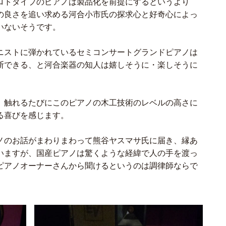
ロトタイプのピアノは製品化を前提にするというより
の良さを追い求める河合小市氏の探求心と好奇心によっ
いないそうです。
ニストに弾かれているセミコンサートグランドピアノは
断できる、と河合楽器の知人は嬉しそうに・楽しそうに
、触れるたびにこのピアノの木工技術のレベルの高さに
る喜びを感じます。
ノのお話がまわりまわって熊谷ヤスマサ氏に届き、縁あ
いますが、国産ピアノは驚くような経緯で人の手を渡っ
ピアノオーナーさんから聞けるというのは調律師ならで