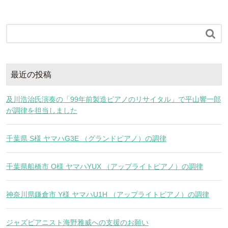

最近の投稿
及川浩治氏演奏の「99年前製造ピアノのリサイタル」で平山響一郎
が調律を担当しました
千葉県 S様 ヤマハG3E （グランドピアノ）の調律
千葉県船橋市 O様 ヤマハYUX （アップライトピアノ）の調律
神奈川県鎌倉市 Y様 ヤマハU1H （アップライトピアノ）の調律
ジャズピアニスト海野雅威への支援のお願い